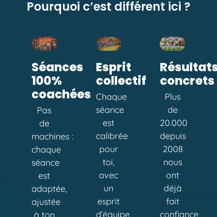
Pourquoi c’est différent ici ?
Séances
Esprit
Résultat
100%
collectif
concrets
coachées
Chaque
Plus
séance
de
Pas
est
20.000
de
calibrée
depuis
machines :
pour
2008
chaque
toi,
nous
séance
avec
ont
est
un
déjà
adaptée,
esprit
fait
ajustée
d’équipe
confiance
à ton